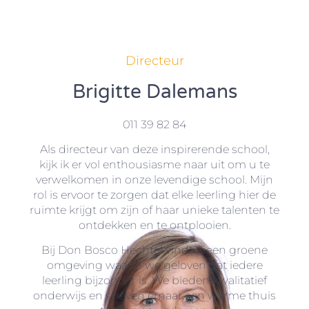
Directeur
Brigitte Dalemans
011 39 82 84
Als directeur van deze inspirerende school,
kijk ik er vol enthousiasme naar uit om u te
verwelkomen in onze levendige school. Mijn
rol is ervoor te zorgen dat elke leerling hier de
ruimte krijgt om zijn of haar unieke talenten te
ontdekken en te ontplooien.
Bij Don Bosco Hechtel vindt u een groene
omgeving waarin we geloven dat iedere
leerling bijzonder is. We bieden kwalitatief
onderwijs en streven ernaar een warme thuis