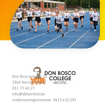
Don Boscostraat 72
3940 Hechtel-Eksel
011 73 40 27
info@dbhechtel.be
ondernemingsnummer: 0415.432.291